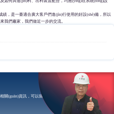
與進(jìn)料、出料裝置配合，均應(yīng)在系統(tǒng)設
，是一臺適合廣大客戶們進(jìn)行使用的好設(shè)備，所以
可以來我們廠家，我們做近一步的交流。
guān)資訊，可以留