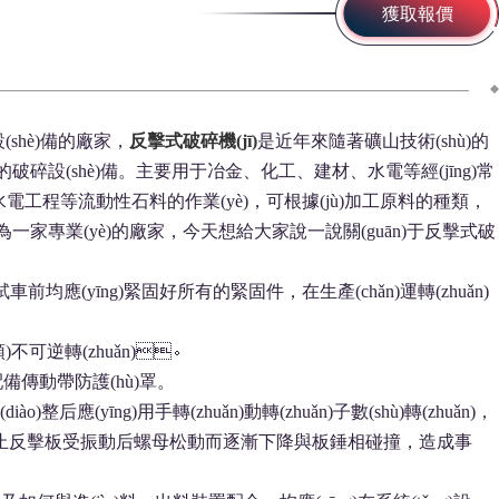
獲取報價
hè)備的廠家，
反擊式破碎機(jī)
是近年來隨著礦山技術(shù)的
shè)備。主要用于冶金、化工、建材、水電等經(jīng)常
電工程等流動性石料的作業(yè)，可根據(jù)加工原料的種類，
一家專業(yè)的廠家，今天想給大家說一說關(guān)于反擊式破
前均應(yīng)緊固好所有的緊固件，在生產(chǎn)運轉(zhuǎn)
)不可逆轉(zhuǎn)。
傳動帶防護(hù)罩。
后應(yīng)用手轉(zhuǎn)動轉(zhuǎn)子數(shù)轉(zhuǎn)，
鎖緊套筒螺母，防止反擊板受振動后螺母松動而逐漸下降與板錘相碰撞，造成事