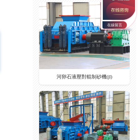
在線留言
河卵石液壓對輥制砂機(jī)