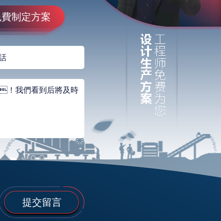
免費制定方案
提交留言