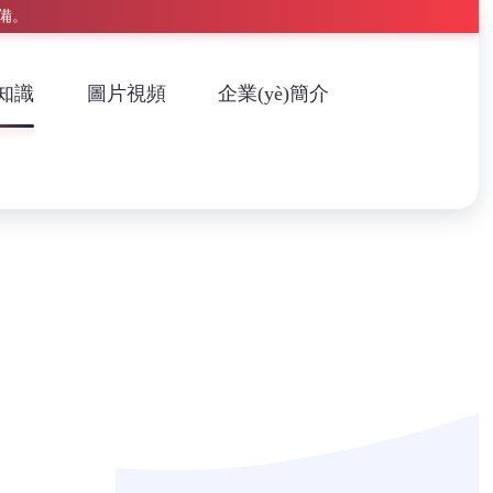
)備。
知識
圖片視頻
企業(yè)簡介