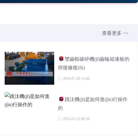
查看更多 >>
雙齒輥破碎機(jī)齒輪箱連板的
焊接修復(fù)
2018-07-20 14:48
跳汰機(jī)是如何進(jìn)行操作
的
2015-01-22 09:28