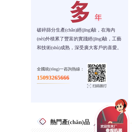
破碎篩分生產(chǎn)經(jīng)驗，在海內
(nèi)外積累了豐富的實踐經(jīng)驗，工藝
和技術(shù)成熟，深受廣大客戶的喜愛。
全國統(tǒng)一咨詢熱線：
15093265666
熱門產(chǎn)品