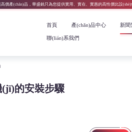
高價產(chǎn)品，華盛銘只為您提供實用、實在、實惠的高性價比設(shè
首頁
產(chǎn)品中心
新聞
聯(lián)系我們
情
jī)的安裝步驟