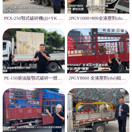
PEX-250鄂式破碎機(jī)+YK 1236 振動(dòng)篩發(fā)往:貴州
2PGY1000×800全液壓對(duì)輥制砂機(jī)今日發(fā)往哥倫比亞
PE-150柴油版鄂式破碎一體機(jī)發(fā)往:美國(guó)
2PGY8060 全液壓對(duì)輥破碎機(jī)發(fā)往西藏·昌都