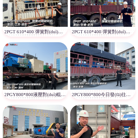
2PGT 610*400 彈簧對(duì)輥破碎機(jī)發(fā)往江蘇·淮安
2PGT 610*400 彈簧對(duì)輥破碎機(jī)發(fā)往:甘肅·定西
2PGY800*800液壓對(duì)輥破碎機(jī)啟程發(fā)往廣州·潮州
2PGY800*800今日發(fā)往：安徽