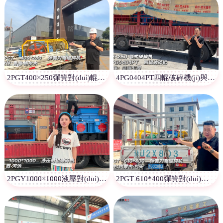
2PGT400×250彈簧對(duì)輥破碎機(jī)發(fā)往青海格爾木
4PG0404PT四輥破碎機(jī)與PE-250顎式破碎機(jī)發(fā)往非洲乍得
2PGY1000×1000液壓對(duì)輥破碎機(jī)發(fā)往廣西河池
2PGT 610*400彈簧對(duì)輥破碎機(jī)發(fā)往內(nèi)蒙古包頭！