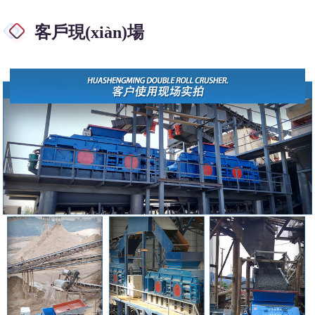
客戶現(xiàn)場