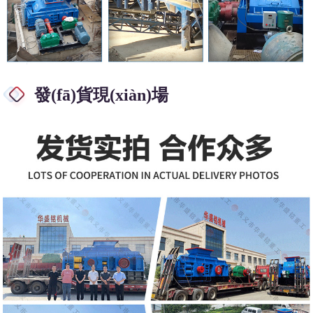
發(fā)貨現(xiàn)場