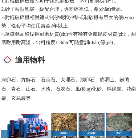
1.對輥破碎機優(yōu)于錘式制砂機，不用更換易損件。
2.砂子粒型飽滿，級配合理，過粉碎率低，產(chǎn)量高。
3.對輥破碎機相對錘式制砂機和沖擊式制砂機有巨大的優(yōu)
勢，輥套平均使用壽命2年以上.
4.華盛銘高鉻錳鋼耐磨材質(zhì)含有稀有金屬輥皮材質(zhì)，耐
磨耐用耐高溫，出料粒度1-3mm可隨意調(diào)節(jié)。
適用物料
河卵石、方解石、石英石、大理石、鵝卵石、膨潤土、鐵礦
石、青石、山石、水渣、石灰石、風(fēng)化砂、輝綠巖、花崗
巖、玄武巖等