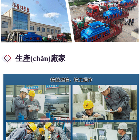
生產(chǎn)廠家