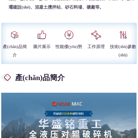
壩建設(shè)、混凝土攪拌站、砂石料場、礦廠等。
產(chǎn)品簡
圖片展示
性能優(yōu)勢
工作原理
技術(shù)參數
介
(shù)
產(chǎn)品簡介