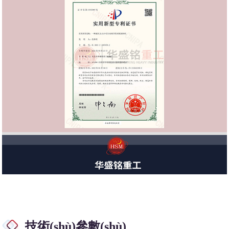
技術(shù)參數(shù)