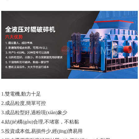
1.
雙電機,動力十足
2
.成品粒度,簡單可控
3.
成品粒型好,過粉現(xiàn)象少
4
.結(jié)構(gòu)合理,不堵塞，不粘黏
5.
投資成本低,易損件少,經(jīng)濟易用