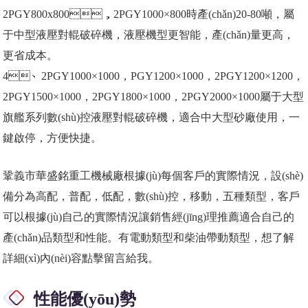
2PGY800x800，2PGY1000×800時產(chǎn)20-80噸，屬
于中型液壓對輥破碎機，液壓機型更智能，產(chǎn)量更高，
更省成本。
4
、2PGY1000×1000，PGY1200×1000，2PGY1200×1200，
2PGY1500×1000，2PGY1800×1000，2PGY2000×1000屬于大型
旗艦系列數(shù)控液壓對輥破碎機，適合中大型砂廠使用，一
鍵啟停，方便快捷。
鞏義市華盛銘重工機械廠根據(jù)每個客戶的實際情況，設(shè)
備分為高配，普配，低配，數(shù)控，移動，五種類型，客戶
可以根據(jù)自己的實際情況讓銷售經(jīng)理推薦適合自己的
產(chǎn)品類型和性能。有電動類型和柴油帶動類型，想了解
詳細(xì)內(nèi)容點擊留言給我。
性能優(yōu)勢